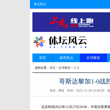
体坛风云
首页
体育热点
足球聚焦
您的位置：
首页
>
足球聚焦
> 正文
哥斯达黎加1-0
来源：网络
时间：2022-11-28 14:08:0
北京时间2022年11月27日18:00，卡塔