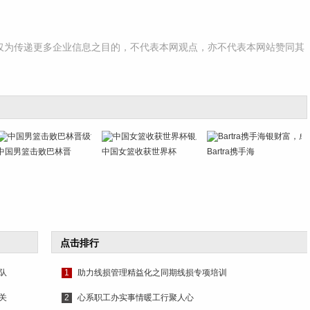
仅为传递更多企业信息之目的，不代表本网观点，亦不代表本网站赞同其
。
中国男篮击败巴林晋
中国女篮收获世界杯
Bartra携手海
点击排行
队
1
助力线损管理精益化之同期线损专项培训
关
2
心系职工办实事情暖工行聚人心