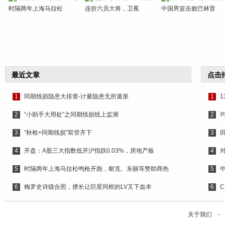
时隔两年上海马拉松
连折六员大将，卫冕
中国男篮击败巴林晋
最近文章
点击
1
同期线损隐患大排查-计量隐患无所遁形
1
1
2
“小助手大用处”之同期线损线上监测
2
3
“秋检+同期线损”双管齐下
3
4
开盘：A股三大指数低开沪指跌0.03%，房地产板
4
5
时隔两年上海马拉松鸣枪开跑，耐克、东丽等赞助商热
5
6
梅罗史诗级合照，擅长让巨星同框的LV又下血本
6
关于我们 -