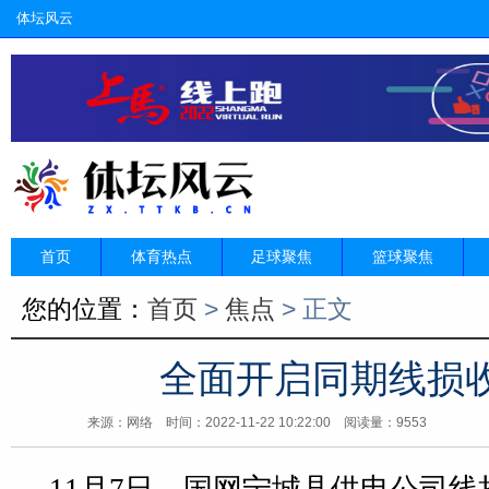
体坛风云
首页
体育热点
足球聚焦
篮球聚焦
您的位置：
首页
>
焦点
> 正文
全面开启同期线损收
来源：网络
时间：2022-11-22 10:22:00 阅读量：9553