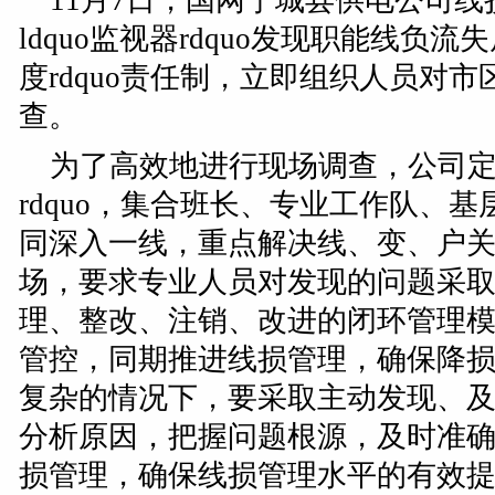
11月7日，国网宁城县供电公司
ldquo监视器rdquo发现职能线负流
度rdquo责任制，立即组织人员对市
查。
为了高效地进行现场调查，公司定义
rdquo，集合班长、专业工作队、
同深入一线，重点解决线、变、户
场，要求专业人员对发现的问题采
理、整改、注销、改进的闭环管理
管控，同期推进线损管理，确保降
复杂的情况下，要采取主动发现、
分析原因，把握问题根源，及时准
损管理，确保线损管理水平的有效