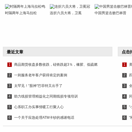
时隔两年上海马拉松
连折六员大将，卫冕
中国男篮击败巴林晋
最近文章
点击
1
商品期货收盘多数收跌，硅铁跌超3％，橡胶、低硫燃
1
美
2
一则服务老年客户获得肯定的案例
2
3
太罕见！“股神”巴菲特又出手了
3
4
助力线损管理精益化之同期线损专项培训
4
5
心系职工办实事情暖工行聚人心
5
6
一个关于应急处理ATM卡钞的感谢电话
6