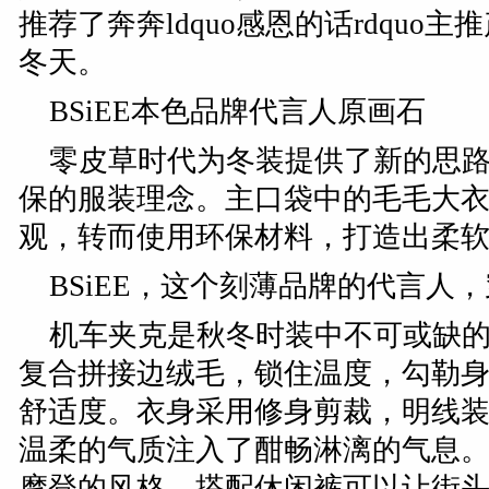
推荐了奔奔ldquo感恩的话rdqu
冬天。
BSiEE本色品牌代言人原画石
零皮草时代为冬装提供了新的思
保的服装理念。主口袋中的毛毛大
观，转而使用环保材料，打造出柔
BSiEE，这个刻薄品牌的代言人
机车夹克是秋冬时装中不可或缺
复合拼接边绒毛，锁住温度，勾勒
舒适度。衣身采用修身剪裁，明线
温柔的气质注入了酣畅淋漓的气息
摩登的风格，搭配休闲裤可以让街