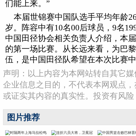
们能上来。”
本届世锦赛中国队选手平均年龄2
岁。阵容中有10名00后球员，9名199
中国田径协会相关负责人介绍，本
的第一场比赛。从长远来看，为巴
伍，是中国田径队希望在本次比赛
声明：以上内容为本网站转自其它媒
企业信息之目的，不代表本网观点，
或证实其内容的真实性。投资有风险
图片推荐