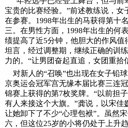
“年轻选手已经登上舞台，但与前
宝贵的比赛经验。”前述教练说，女
在参赛。1998年出生的马获得第十
三。在男性方面，1998年出生的何
绩提高了近5分钟，他胆大的作风值
坦言，经过调整期，继续正确的训
力的。“让男团奋起直追，女团重拾
对新人的“召唤”也出现在女子铅球
京奥运会冠军宫无缘本届比赛三连冠
锦赛上获得的第7枚奖牌。“以前担
有人来接这个大旗。”龚说，以宋佳
让她卸下了不少“心理包袱”。虽然
六，但这位25岁的小将仍处于上升趋