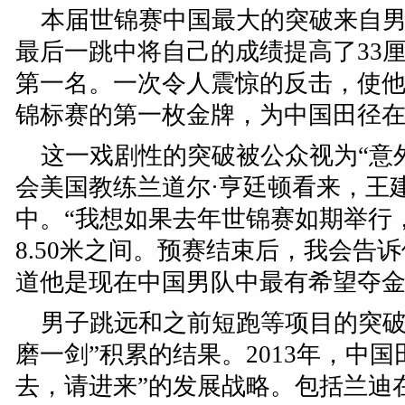
本届世锦赛中国最大的突破来自男
最后一跳中将自己的成绩提高了33
第一名。一次令人震惊的反击，使
锦标赛的第一枚金牌，为中国田径
这一戏剧性的突破被公众视为“意
会美国教练兰道尔·亨廷顿看来，王
中。“我想如果去年世锦赛如期举行，
8.50米之间。预赛结束后，我会告
道他是现在中国男队中最有希望夺金
男子跳远和之前短跑等项目的突破
磨一剑”积累的结果。2013年，中
去，请进来”的发展战略。包括兰迪