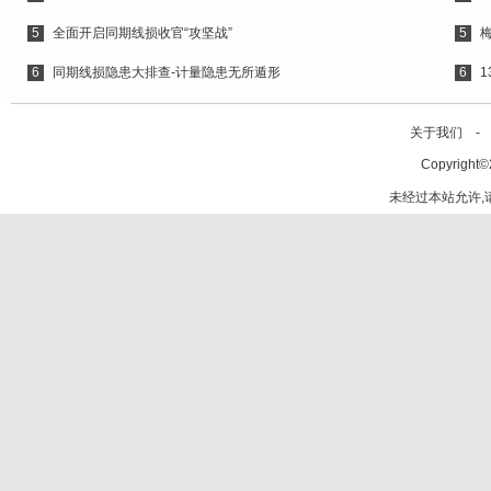
5
全面开启同期线损收官“攻坚战”
5
6
同期线损隐患大排查-计量隐患无所遁形
6
1
关于我们 -
Copyright©
未经过本站允许,请