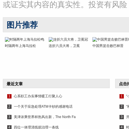
或证实其内容的真实性。投资有风险
图片推荐
时隔两年上海马拉松
连折六员大将，卫冕
中国男篮击败巴林晋
最近文章
点击
1
心系职工办实事情暖工行聚人心
1
2
一个关于应急处理ATM卡钞的感谢电话
2
3
美津浓乘世界杯热风出新，The North Fa
3
4
四位一体理清线损治理一条线
4