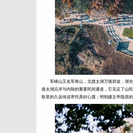
军嶂山又名军将山，北揽太湖万顷碧波，湖光
接太湖沿岸与内陆的重要民间通道，它见证了山民
歌里的久远传说寄托美好心愿；明朝建文帝隐居的