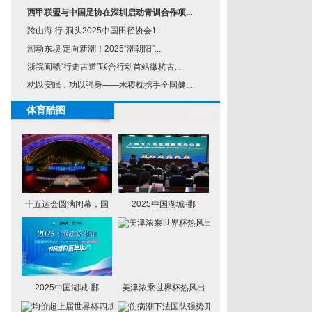
西甲联盟与中国足协在深圳启动青训合作项...
跨山海 行·洞头2025中国田径协会1...
潮动东坝 定向新潮！2025“潮朝阳”...
浙皖闽赣“行走古道”联合行动首站徽杭古...
枕以安眠，功以强身——木稷枕携手全国健...
体育酷图
十五运会圆满闭幕，国
2025中国湖城·鄱
2025中国湖城·鄱
美津浓乘世界杯热风出