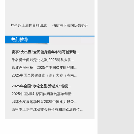
均价超上届世界杯四成
伤病潮下法国队强势开
热门推荐
赛事“火出圈”全民健身嘉年华谱写创新培...
千名勇士问鼎楚北之巅 2025随县大洪...
碧波逐浪柯桥！2025年中国橡皮艇登陆...
2025中国全民健身走（跑）大赛（湖南...
2025年全国“冰轮之星·滑起来”省级...
2025中国湖城·鄱阳休闲垂钓嘉年华新...
以球会友展运动风采2025中国柔力球公...
西甲本土培养球员转会身价总和居欧洲首位...