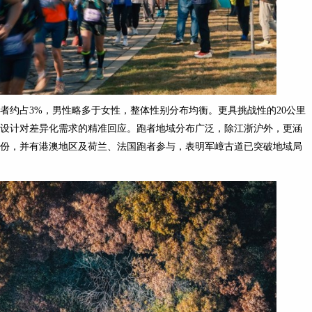
上跑者约占3%，男性略多于女性，整体性别分布均衡。更具挑战性的20公里
道设计对差异化需求的精准回应。跑者地域分布广泛，除江浙沪外，更涵
份，并有港澳地区及荷兰、法国跑者参与，表明军嶂古道已突破地域局