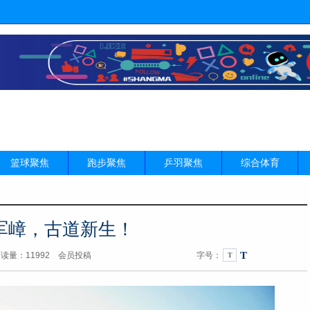
篮球聚焦
跑步聚焦
乒羽聚焦
综合体育
军嶂，古道新生！
T
5 阅读量：11992 会员投稿
字号：
T