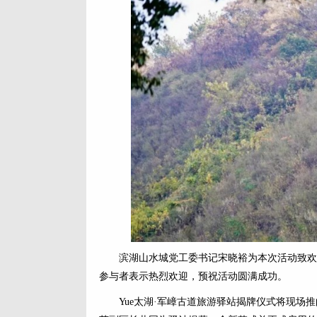
滨湖山水城党工委书记宋晓裕为本次活动致欢
参与者表示热烈欢迎，预祝活动圆满成功。
Yue太湖·军嶂古道旅游驿站揭牌仪式将现