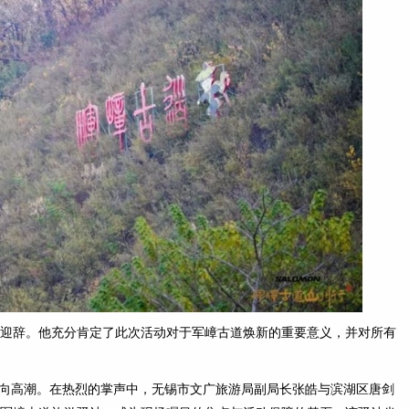
迎辞。他充分肯定了此次活动对于军嶂古道焕新的重要意义，并对所有
场推向高潮。在热烈的掌声中，无锡市文广旅游局副局长张皓与滨湖区唐剑