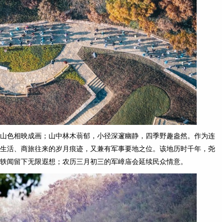
山色相映成画；山中林木蓊郁，小径深邃幽静，四季野趣盎然。作为连
生活、商旅往来的岁月痕迹，又兼有军事要地之位。该地历时千年，尧
轶闻留下无限遐想；农历三月初三的军嶂庙会延续民众情意。