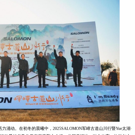
活力涌动。在初冬的晨曦中，2025SALOMON军嶂古道山川行暨Yue太湖·