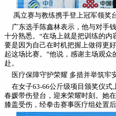
禹立赛与教练携手登上冠军领奖
广东选手陈鑫林表示，他与对手
十分熟悉。“在场上就是把训练的内
要是因为自己在时机把握上做得更
起这场比赛。”他说，感谢主场观众
赴。
医疗保障守护荣耀 多措并举筑牢
在女子63-66公斤级项目颁奖仪
春媛带伤登台，迎来荣耀时刻。她
膝盖受伤，经拳击赛事医疗组处置