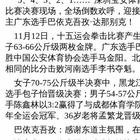
“5、4、3、2、1……”深圳宝
比赛决赛现场，全场倒数欢呼，迎
主广东选手巴依克吾孜·达那别克！
11月12日，十五运会拳击比赛产
子63-66公斤级两枚金牌。广东选手
胜中国公安体育协会选手马金阳。
相同的比分击败河南选手李书夺魁
女子70-75公斤级半决赛中，黑龙
选手包子怡晋级决赛；男子54-57
手陈鑫林以3:2赢得了与成都体育学院
年全运会冠军、36岁老将孟繁龙晋级男
巴依克吾孜：感谢东道主氛围，