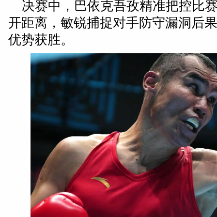
决赛中，巴依克吾孜精准把控比
开距离，敏锐捕捉对手防守漏洞后
优势获胜。