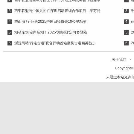
2
西甲联盟随西班牙国王访华，开启足球战略合作新篇章
2
3
西甲联盟与中国足协在深圳启动青训合作项目，莱万特
3
4
跨山海 行·洞头2025中国田径协会10公里精英
4
5
潮动东坝 定向新潮！2025“潮朝阳”定向赛登陆
5
6
浙皖闽赣“行走古道”联合行动首站徽杭古道精英徒步
6
关于我们 -
Copyright©
未经过本站允许,请