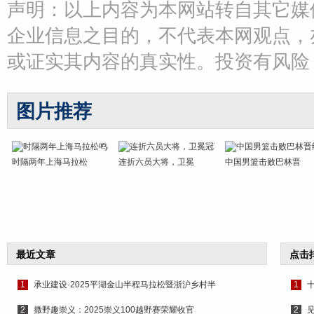
声明：以上内容为本网站转自其它媒
企业信息之目的，不代表本网观点，
或证实其内容的真实性。投资有风险
图片推荐
时隔两年上海马拉松
连折六员大将，卫冕
中国男篮击败巴林晋
最近文章
点击
1
承业建设·2025平湖金山半程马拉松暨浙沪乡村半
1
2
撒野趣崇义：2025崇义100越野赛荣耀收官
2