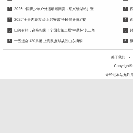
3
2025中国青少年户外运动巡回赛（绍兴镜湖站）暨
3
4
2025“全景内蒙古 岭上兴安盟”全民健身骑游徒
4
5
山河有约，高峰相见！宁国市第二届“中鼎杯”长三角
5
6
十五运会U20男足 上海队点球战胜山东摘铜
6
关于我们 -
Copyright©
未经过本站允许,请