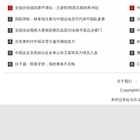
1
全国沙排巡回赛平潭站：王婧哲/阿黑旦期待再冲冠
1
2
国际滑联：林孝埈注册为中国运动员可代表中国队参赛
2
3
全国业余围棋大赛南部赛区战罢20名棋手获总决赛门
3
4
后冬奥时代中国冰雪大篷车继续发力
4
5
中国女足东亚杯出征名单公布王霜等实力球员入选
5
6
任子威：咬着牙拼，我的青春不后悔
6
关于我们 -
Copyright©
未经过本站允许,请