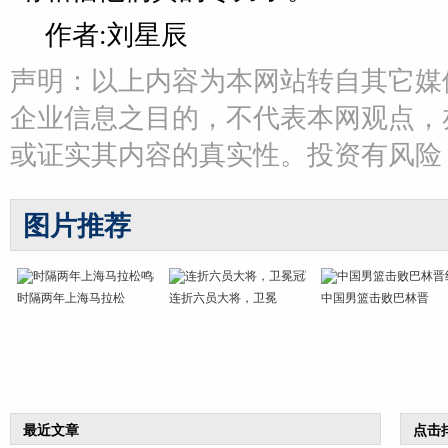
作者:刘星辰
声明：以上内容为本网站转自其它媒
企业信息之目的，不代表本网观点，
或证实其内容的真实性。投资有风险
图片推荐
时隔两年上海马拉松
连折六员大将，卫冕
中国男篮击败巴林晋
最近文章
点击