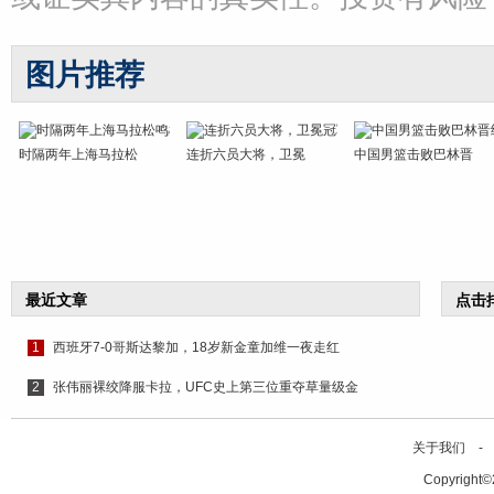
图片推荐
时隔两年上海马拉松
连折六员大将，卫冕
中国男篮击败巴林晋
最近文章
点击
1
西班牙7-0哥斯达黎加，18岁新金童加维一夜走红
2
张伟丽裸绞降服卡拉，UFC史上第三位重夺草量级金
关于我们 -
Copyright©