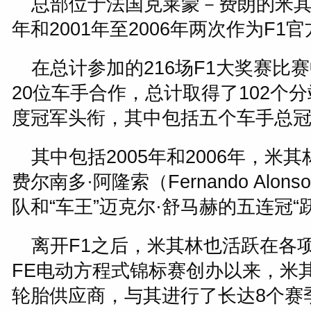
总部位于法国克莱蒙－费朗的米其林
年和2001年至2006年两次作为F1
在总计参加的216场F1大奖赛比
20位车手合作，总计取得了102个
度冠军头衔，其中包括五个车手总
其中包括2005年和2006年，
费尔南多·阿隆索（Fernando Al
队和“车王”迈克尔·舒马赫的五连冠“
离开F1之后，米其林也活跃在各项
FE电动方程式锦标赛创办以来，米
轮胎供应商，与其进行了长达8个赛