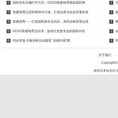
2
国民内衣正确打开方式：GOSO香蜜闺秀紧跟国民脚
2
3
香蜜闺秀以冠军精神为引领，打造品质与自信并重的穿
3
4
香蜜闺秀——打造国民级专业内衣，亲民价格享受品质
4
5
GOSO香蜜闺秀启示录：如何打造更专业的国民内衣
5
Z
6
同步登场 共奏别样运动篇章 “必跑中国”携
6
关于我们 -
Copyright©
未经过本站允许,请