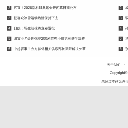
2
官宣！2028洛杉矶奥运会开闭幕日期公布
2
3
把群众冰雪运动热情保持下去
3
4
日媒：羽生结弦将宣布退役
4
5
谢震业尤金世锦赛200米首秀小组第三进半决赛
5
6
中超赛事主办方催促相关俱乐部按期限解决欠薪
6
关于我们 -
Copyright©
未经过本站允许,请